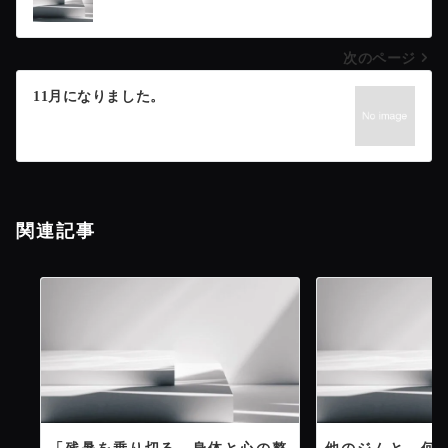
稿
次のページ
ナ
11月になりました。
ビ
ゲ
ー
関連記事
シ
ョ
ン