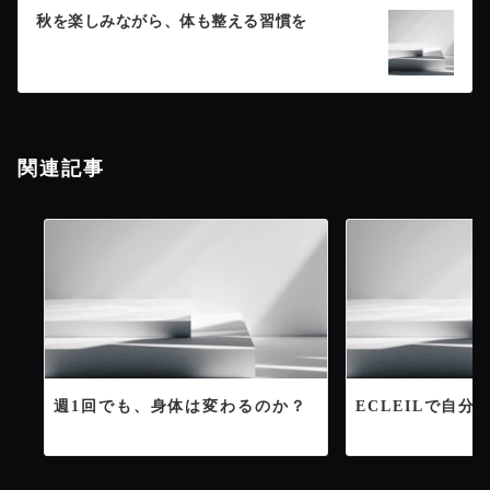
秋を楽しみながら、体も整える習慣を
ビ
ゲ
ー
関連記事
シ
ョ
ン
週1回でも、身体は変わるのか？
ECLEILで自