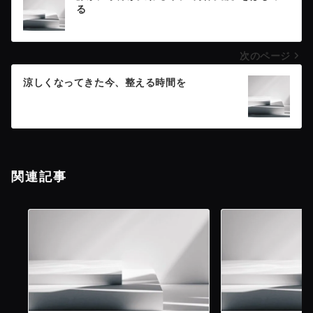
る
稿
次のページ
ナ
涼しくなってきた今、整える時間を
ビ
ゲ
ー
関連記事
シ
ョ
ン