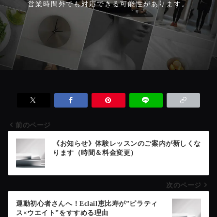
営業時間外でも対応できる可能性があります。
前のページ
投
《お知らせ》体験レッスンのご案内が新しくな
ります（時間＆料金変更）
稿
次のページ
ナ
運動初心者さんへ！Eclail恵比寿が”ピラティ
ス×ウエイト”をすすめる理由
ビ