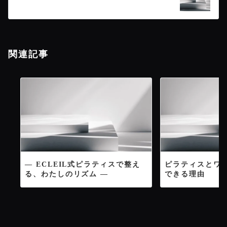
ゲ
ー
関連記事
シ
ョ
ン
― ECLEIL式ピラティスで整え
ピラティスとワ
る、わたしのリズム ―
できる理由